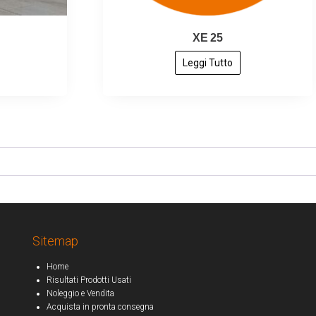
XE 25
Leggi Tutto
Sitemap
Home
Risultati Prodotti Usati
Noleggio e Vendita
Acquista in pronta consegna