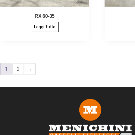
RX 60-35
Leggi Tutto
1
2
→