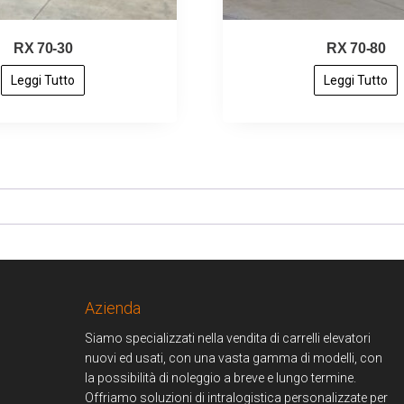
RX 70-30
RX 70-80
Leggi Tutto
Leggi Tutto
Azienda
Siamo specializzati nella vendita di carrelli elevatori
nuovi ed usati, con una vasta gamma di modelli, con
la possibilità di noleggio a breve e lungo termine.
Offriamo soluzioni di intralogistica personalizzate per