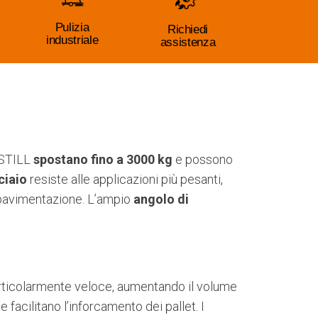
Pulizia
Richiedi
industriale
assistenza
T STILL
spostano fino a 3000 kg
e possono
cciaio
resiste alle applicazioni più pesanti,
 pavimentazione. L’ampio
angolo di
articolarmente veloce, aumentando il volume
 facilitano l’inforcamento dei pallet. I