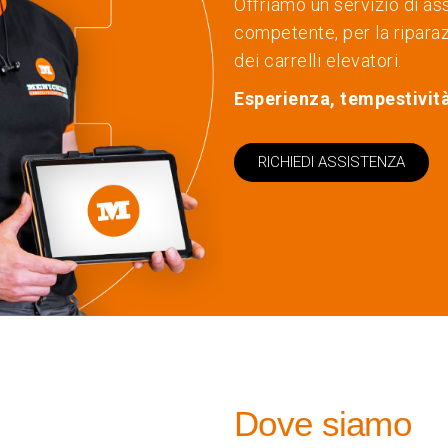
Offriamo un servizio di as
competente, per la ripara
dei carrelli elevatori.
Esperienza, tempestività
RICHIEDI ASSISTENZA
Dove siamo