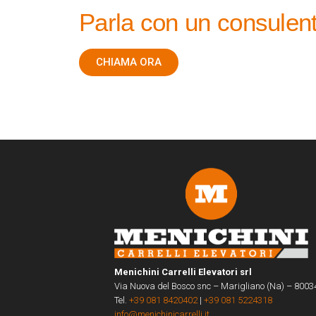
Parla con un consulen
CHIAMA ORA
Menichini Carrelli Elevatori srl
Via Nuova del Bosco snc – Marigliano (Na) – 8003
Tel.
+39 081 8420402
|
+39 081 5224318
info@menichinicarrelli.it