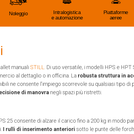
Intralogistica
Piattaforme
Noleggio
e automazione
aeree
i
spallet manuali
STILL
. Di uso versatile, i modelli HPS e HP
rcio al dettaglio o in officina. La
robusta struttura in a
bili ne consente l’impiego scorrevole su qualsiasi tipo di
ecisione di manovra
negli spazi più ristretti.
PS 25 consente di alzare il carico fino a 200 kg in modo p
i.
I rulli di inserimento anteriori
sotto le punte delle forche