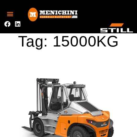
Tag:
15000KG