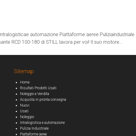
Intralogisticae automazione Piattaforme aeree Puliziaindustriale
pesante RCD 100-180 di STILL lavora per voi! Il suo motore…
Sitemap
Home
Risultati Prodotti Usati
Noleggio e Vendita
Acquista in pronta consegna
Nuovi
Usati
Noleggio
Intralogistica e automazione
Pulizia Industriale
Piattaforme aeree