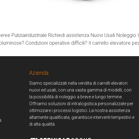
ree Puliziaindustriale Richiedi assistenza Nuovi Usati Noleggio 
voluminose? Condizioni operative difficili? Il carrello elevatore 
Azienda
Siamo specializzati nella vendita di carrelli elevatori
nuovi ed usati, con una vasta gamma di modelli, con
la possibilità di noleggio a breve e lungo termine.
Offriamo soluzioni di intralogistica personalizzate per
ottimizzare i processi logistici. La nostra assistenza
altamente qualificata, garantisce interventi tempestivi e
4
di alta qualità.