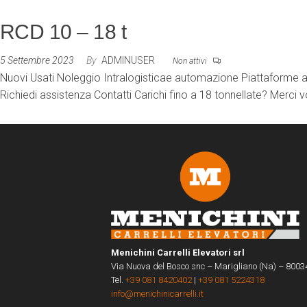
RCD 10 – 18 t
5 Settembre 2023
By
ADMINUSER
Non attivi
Nuovi Usati Noleggio Intralogisticae automazione Piattaforme ae
Richiedi assistenza Contatti Carichi fino a 18 tonnellate? Merci 
Menichini Carrelli Elevatori srl
Via Nuova del Bosco snc – Marigliano (Na) – 8003
Tel.
+39 081 8420402
|
+39 081 5224318
info@menichinicarrelli.it