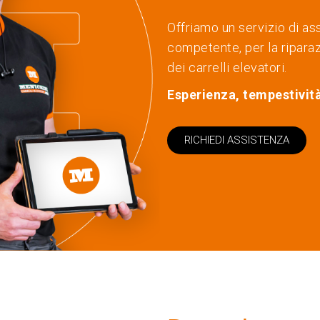
Offriamo un servizio di as
competente, per la ripara
dei carrelli elevatori.
Esperienza, tempestività
RICHIEDI ASSISTENZA