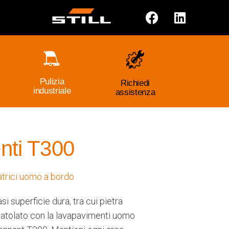
Pulizia
Richiedi
industriale
assistenza
nti T300
trici uomo a bordo
i superficie dura, tra cui pietra
atolato con la lavapavimenti uomo