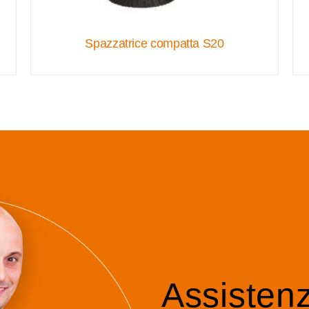
Spazzatrice compatta S20
Assisten