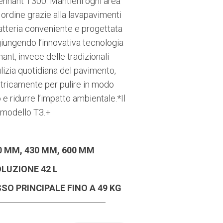
Tennant T300. Mantieni ogni area
in ordine grazie alla lavapavimenti
atteria conveniente e progettata
aggiungendo l’innovativa tecnologia
ant, invece delle tradizionali
lizia quotidiana del pavimento,
ttricamente per pulire in modo
 e ridurre l’impatto ambientale.*Il
 modello T3.+
0 MM, 430 MM, 600 MM
OLUZIONE
42 L
SSO PRINCIPALE
FINO A 49 KG