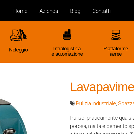
Home
Azienda
Blog
Contatti
Intralogistica
Piattaforme
Noleggio
e automazione
aeree
Lavapavime
Pulizia industriale
,
Spazza
Pulisci praticamente qualsias
porosa, malta e cemento sp