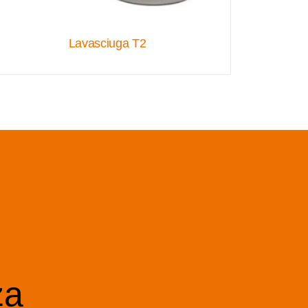
Lavasciuga T2
za