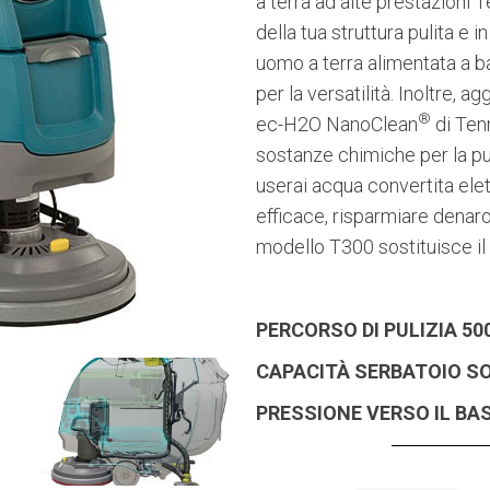
a terra ad alte prestazioni 
della tua struttura pulita e 
uomo a terra alimentata a b
per la versatilità. Inoltre, 
®
ec-H2O NanoClean
di Tenn
sostanze chimiche per la pu
userai acqua convertita ele
efficace, risparmiare denaro
modello T300 sostituisce il
PERCORSO DI PULIZIA
50
CAPACITÀ SERBATOIO S
PRESSIONE VERSO IL BA