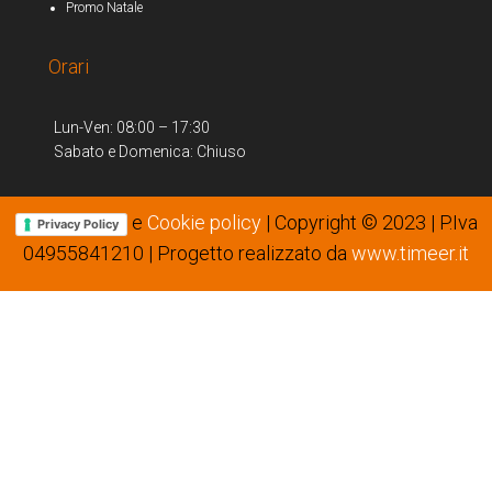
Promo Natale
Orari
Lun-Ven: 08:00 – 17:30
Sabato e Domenica: Chiuso
e
Cookie policy
| Copyright © 2023 | P.Iva
Privacy Policy
04955841210 | Progetto realizzato da
www.timeer.it