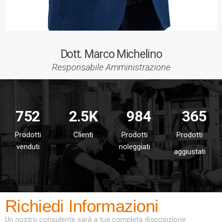
Dott. Marco Michelino
Responsabile Amministrazione
752
2.5K
984
365
Prodotti
Clienti
Prodotti
Prodotti
venduti
noleggiati
aggiustati
Richiedi Informazioni
Un nostro consulente sarà a tua completa disposizione