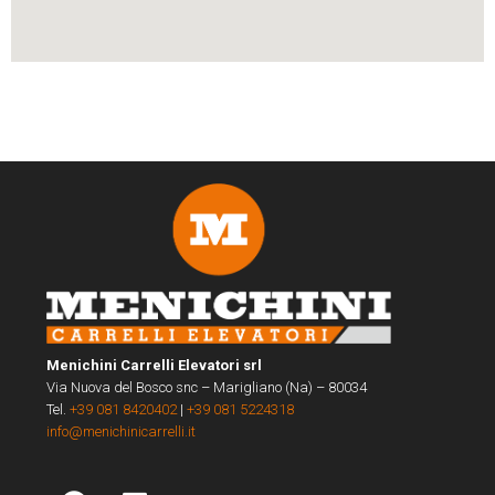
Menichini Carrelli Elevatori srl
Via Nuova del Bosco snc – Marigliano (Na) – 80034
Tel.
+39 081 8420402
|
+39 081 5224318
info@menichinicarrelli.it