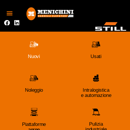
Nuovi
Usati
Noleggio
Intralogistica
e automazione
Pulizia
Piattaforme
industriale
aeree