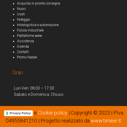
Acquista in pronta consegna
Nuovi
Usati
Noleggio
Intralogistica e automazione
Pulizia Industriale
Piattaforme aeree
Assistenza
Azienda
Contatti
Promo Natale
Orari
Lun-Ven: 08:00 – 17:30
Sabato e Domenica: Chiuso
e
Cookie policy
| Copyright © 2023 | P.Iva
Privacy Policy
04955841210 | Progetto realizzato da
www.timeer.it